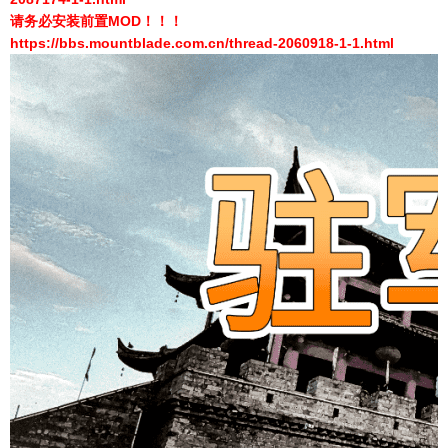
请务必安装前置MOD！！！
https://bbs.mountblade.com.cn/thread-2060918-1-1.html