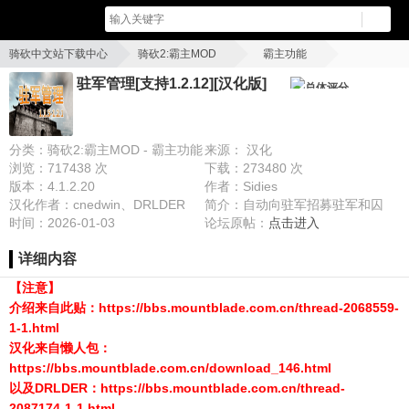
骑砍中文站下载中心
骑砍2:霸主MOD
霸主功能
驻军管理[支持1.2.12][汉化版]
驻军管理[支持1.2.12][汉化版]
总体评分
分类：骑砍2:霸主MOD - 霸主功能
来源： 汉化
浏览：717438 次
下载：273480 次
版本：4.1.2.20
作者：Sidies
汉化作者：cnedwin、DRLDER
简介：自动向驻军招募驻军和囚
时间：2026-01-03
犯。在您的驻军中训练部队，并建
论坛原帖：
点击进入
立巡逻队来保卫您的王国并跟随您
详细内容
进入战争。有了这个mod，您的下
一场战争将由您掌控！
【注意】
介绍来自此贴：https://bbs.mountblade.com.cn/thread-2068559-
1-1.html
汉化来自懒人包：
https://bbs.mountblade.com.cn/download_146.html
以及DRLDER：https://bbs.mountblade.com.cn/thread-
2087174-1-1.html