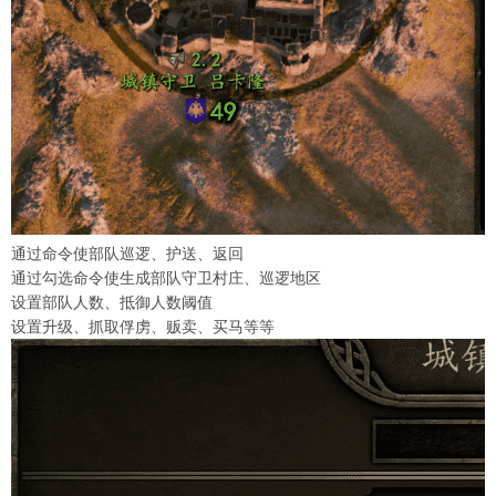
通过命令使部队巡逻、护送、返回
通过勾选命令使生成部队守卫村庄、巡逻地区
设置部队人数、抵御人数阈值
设置升级、抓取俘虏、贩卖、买马等等