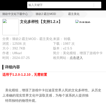
骑砍中文站下载中心
骑砍2:霸主MOD
霸主美化
文化多样性【支持1.2.x】
文化多样性【支持1.2.x】
总体评价
分类：骑砍2:霸主MOD - 霸主美化
来源： 转载
浏览：12506 次
下载：1987 次
大小：392.7KB
版本：v2.5.5
作者：Ulfkarl
简介：美化模组，增强了游戏中卡
时间：2024-07-25
拉迪亚世界人民的文化多样性。从
相关网站：
点击进入
历史上准确的现实世界文化中汲取
详细内容
灵感，为每个派系的人提供独特而
独特的物理外观。
适用于1.2.0-1.2.10，无需前置
美化模组，增强了游戏中卡拉迪亚世界人民的文化多样性。从历史
上准确的现实世界文化中汲取灵感，为每个派系的人提供独
特而独特的物理外观。