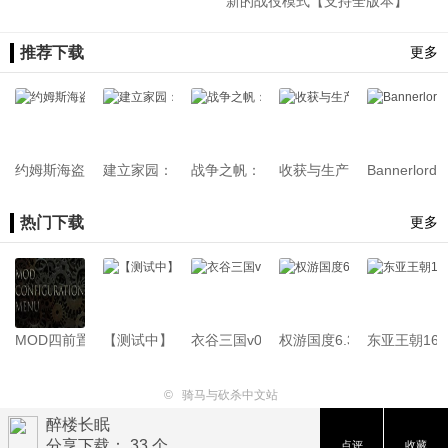
新的战役模式【支持全版本】
推荐下载
更多
约姆斯海盗 (Jomsborg Pirates) 简体/繁體中文化
建立家园：改良版 (Homesteads Reloaded) 简体/繁
战争之帆：公元前275年【支持 1.4.5｜
收获与生产 (Harvest And 
Bannerlor
热门下载
更多
MOD四前置[支持1.4.x-1.1.x]26.07.22
【测试中】新版骑砍中文站Mod管理器
衣谷三国v0.1.3.61[支持1.2.12][Demo版本
权游国度6.3.3[支持1.2.12-1.
东亚王朝1645
©
骑马与砍杀中文站
醉楼长眠
分享下载： 33 个
点评
收藏