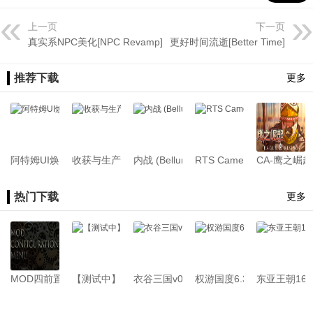
议备份）[4.18更新]
上一页
下一页
真实系NPC美化[NPC Revamp]
更好时间流逝[Better Time]
推荐下载
更多
阿特姆UI焕新[Artems Better UI Visuals][转载]
收获与生产 (Harvest And Production) 简体/繁體中文化
内战 (Bellum Civile) 简体/繁體中文化
RTS Camera自由视角[支持战
CA-鹰之崛起
热门下载
更多
MOD四前置[支持1.4.x-1.1.x]26.07.22
【测试中】新版骑砍中文站Mod管理器
衣谷三国v0.1.3.61[支持1.2.12][Demo版本
权游国度6.3.3[支持1.2.12-1.
东亚王朝1645