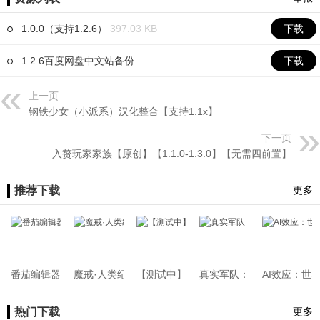
1.0.0（支持1.2.6）
397.03 KB
下载
1.2.6百度网盘中文站备份
下载
上一页
钢铁少女（小派系）汉化整合【支持1.1x】
下一页
入赘玩家家族【原创】【1.1.0-1.3.0】【无需四前置】
推荐下载
更多
番茄编辑器[支持1.2.12-1.4.6][原创]
魔戒·人类纪元[支持1.2.12][2月最终版]
【测试中】新版骑砍中文站Mod管理器
真实军队：金钱与契约（RMCC）
AI效应：世界观扩
热门下载
更多