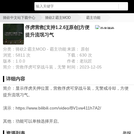
骑砍中文站下载中心
骑砍2:霸主MOD
霸主功能
俘虏营救[支持1.2.6][原创]方便提升流氓习气
俘虏营救[支持1.2.6][原创]方便
总体评价
提升流氓习气
分类：骑砍2:霸主MOD - 霸主功能
来源： 原创
浏览：5811 次
下载：630 次
版本：1.0.0
作者：老玩匠
简介：营救俘虏可穿战斗装，无警
时间：2023-12-05
戒冷却，显示俘虏关押位置。
详细内容
简介：显示俘虏关押位置，营救俘虏可穿战斗装，无警戒冷却，方便
提升流氓习气。
演示：
https://www.bilibili.com/video/BV1vw411h7A2/
其他：功能可以单独选择开启。
资源列表
举报