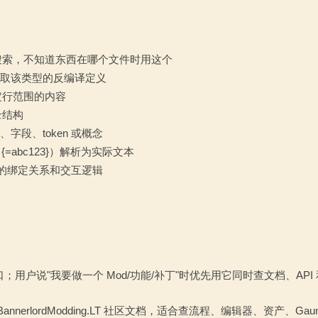
搜索，不知道东西在哪个文件时用这个
接读取该类型的反编译定义
定行范围的内容
录结构
D、字段、token 或概念
 {=abc123}）解析为实际文本
界面文件的绑定关系和交互逻辑
；用户说"我要做一个 Mod/功能/补丁"时优先用它同时查文档、API
nnerlordModding.LT 社区文档，适合查流程、编辑器、资产、Gaunt