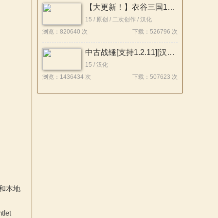
【大更新！】衣谷三国196大拓展【支持1.212】稳定版发布！！
15 / 原创 / 二次创作 / 汉化
浏览：820640 次
下载：526796 次
中古战锤[支持1.2.11][汉化版]汉化包v2
15 / 汉化
浏览：1436434 次
下载：507623 次
 和本地
let