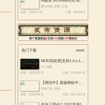
AI效应 (AI Influence) 简体/繁體中文化【内建编辑器来了】
霸主功能 / 转载 / 汉化
浏览：290378 次
下载：65198 次
每个资源奖励
2
互助+
10
贡献+
20
第纳尔
热门下载
more
MOD四前置[支持1.4.x-1.1.x]26.07.22
11 / 转载
浏览：3825622 次
下载：2534886 次
【测试中】新版骑砍中文站Mod管理器
游戏工具 / 原创
浏览：3024408 次
下载：2257285 次
衣谷三国v0.1.3.61[支持1.2.12][Demo版本]