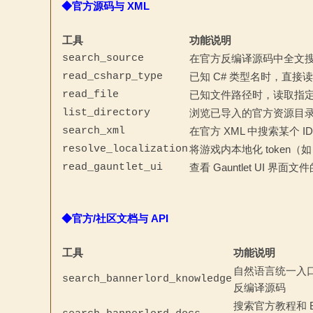
◆官方源码与 XML
工具
功能说明
search_source
在官方反编译源码中全文
read_csharp_type
已知 C# 类型名时，直
read_file
已知文件路径时，读取指
list_directory
浏览已导入的官方资源目
search_xml
在官方 XML 中搜索某个 I
resolve_localization
将游戏内本地化 token（如
read_gauntlet_ui
查看 Gauntlet UI 
◆官方/社区文档与 API
工具
功能说明
自然语言统一入口
search_bannerlord_knowledge
反编译源码
搜索官方教程和 Ba