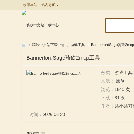
收藏本站
站内导航
骑砍中文站下载中心
游戏工具
BannerlordSage骑砍2m
BannerlordSage骑砍2mcp工具
骑
»
»
»
分类：
游戏工具
来源：
原创
浏览：
1845 次
下载：
64 次
作者：
越小越可
时间：
2026-06-20
马