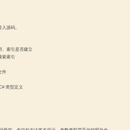
导入源码。
可用、索引是否建立
搜索索引
文件
C# 类型定义
atch 代码骨架，含目标方法签名提示，参数类型需手动对照补全