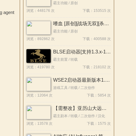
霸主功能 / 原创
浏览：448176 次
下载：153515 次
agent
嗜血 [原创][战场无双][杀人成长][NPC养成][支持DLC]
霸主功能 / 原创
浏览：892862 次
下载：400588 次
BLSE启动器[支持1.3.x-1.0.0]兼容性评分！
霸主前置 / 转载
浏览：419780 次
下载：218102 次
WSE2启动器最新版本1.1.5.0
游戏工具 / 转载 / 二次创作
浏览：12064 次
下载：5854 次
【需整改】亚历山大远征记1.1修正稳定版
霸主剧本 / 转载 / 二次创作 / 汉化
浏览：13578 次
下载：1575 次