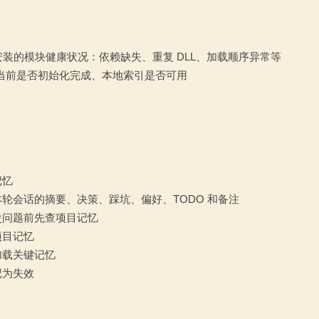
ord 安装的模块健康状况：依赖缺失、重复 DLL、加载顺序异常等
Sage 当前是否初始化完成、本地索引是否可用
记忆
轮会话的摘要、决策、踩坑、偏好、TODO 和备注
史问题前先查项目记忆
项目记忆
加载关键记忆
记为失效