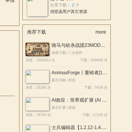
举报
分享下载：
2
个
浏览该用户其它资源
推荐下载
more
骑马与砍杀战团23MOD典藏中文版
游戏下载 / 二次创作
浏览：1509413 次
下载：349406 次
AnimusForge丨重铸者[1.3.13-1.4.6/战帆]
霸主功能 / 原创
浏览：25286 次
下载：5439 次
AI效应：世界观扩展 (AI Influence Worldview Expanded)【AI战争逻辑大修】
霸主扩展 / 原创
浏览：78704 次
下载：17220 次
士兵编辑器【1.2.12-1.4.6】【支持DLC】（可视化自定义兵种\创建兵种\创造兵种mod）