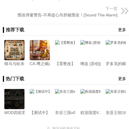
下一页
围攻弹窗警告-不再提心吊胆被围攻！[Sound The Alarm]
推荐下载
更多
骑马与砍杀战团23MOD典藏中文版
CA-鹰之崛起[支持1.3.15][汉化版]必须要战帆DLC！
【需整改】鹰之崛起【支持1.315＆兼
嗜血 [原创][战场无双][杀人成
罗多克的崛起
热门下载
更多
MOD四前置[支持1.4.x-1.1.x]26.07.22
【测试中】新版骑砍中文站Mod管理器
衣谷三国v0.1.3.61[支持1.2.12][Demo版本
权游国度6.3.3[支持1.2.12-1.
东亚王朝1645
©
骑马与砍杀中文站