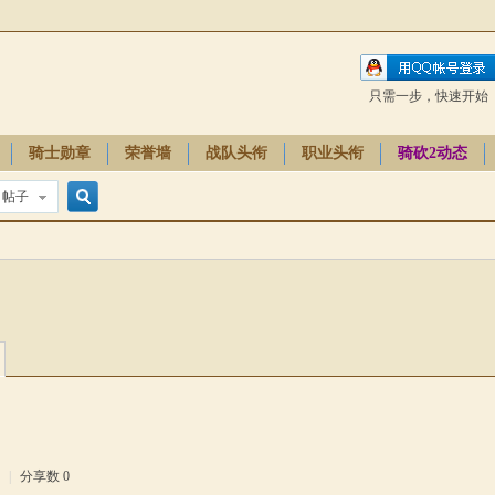
只需一步，快速开始
骑士勋章
荣誉墙
战队头衔
职业头衔
骑砍2动态
帖子
搜
索
0
|
分享数 0