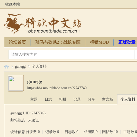
收藏本站
论坛首页
骑马与砍杀2：战帆专区
捐赠MOD
正版勋章
骑砍周边
gunegg
个人资料
gunegg
https://bbs.mountblade.com.cn/?2747749
骑
›
›
主题
日志
相册
记录
分享
留言板
个人资料
gunegg
(UID: 2747749)
邮箱状态
未验证
统计信息
好友数 0
|
记录数 0
|
日志数 0
|
相册数 0
|
回帖数 10
|
主题数 