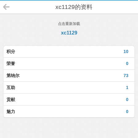
xc1129的资料
点击重新加载
xc1129
积分
10
荣誉
0
第纳尔
73
互助
1
贡献
0
魅力
0