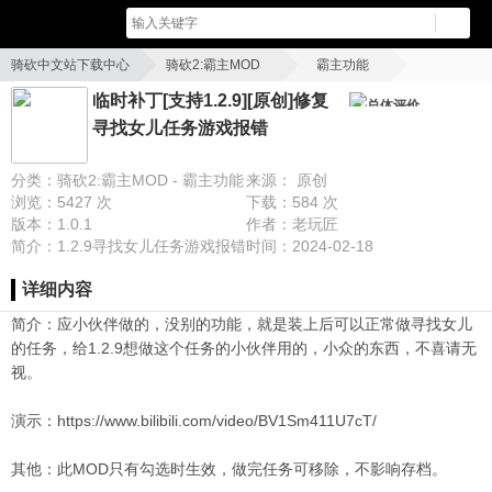
骑砍中文站下载中心
骑砍2:霸主MOD
霸主功能
临时补丁[支持1.2.9][原创]修复寻找女儿任务游戏报错
临时补丁[支持1.2.9][原创]修复
总体评价
寻找女儿任务游戏报错
分类：骑砍2:霸主MOD - 霸主功能
来源： 原创
浏览：5427 次
下载：584 次
版本：1.0.1
作者：老玩匠
简介：1.2.9寻找女儿任务游戏报错
时间：2024-02-18
的BUG临时解决方案
详细内容
简介：应小伙伴做的，没别的功能，就是装上后可以正常做寻找女儿
的任务，给1.2.9想做这个任务的小伙伴用的，小众的东西，不喜请无
视。
演示：
https://www.bilibili.com/video/BV1Sm411U7cT/
其他：此MOD只有勾选时生效，做完任务可移除，不影响存档。