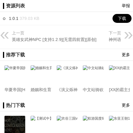
资源列表
举报
1.0.1
379.03 KB
下载
上一页
下一页
英雄女武神NPC [支持1.2.9][无需四前置][原创]
神州语
推荐下载
更多
华夏帝国[Huaxia Kingdom]1.3.15&1.4.5
婚姻和生育[支持1.2.12-1.3.15-1.4.6][原创][多配偶][
《演义烁神锋》（支持目前所有版本通用
中文站骑砍2模组一键汉化工具v1
[XX的霸主女
热门下载
更多