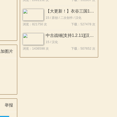
浏览：2091152 次
下载：551957 次
【大更新！】衣谷三国196大拓展【支持1.212】稳定版发布！！
15 / 原创 / 二次创作 / 汉化
浏览：821750 次
下载：527478 次
中古战锤[支持1.2.11][汉化版]汉化包v2
15 / 汉化
浏览：1436598 次
下载：507652 次
添加图片
举报