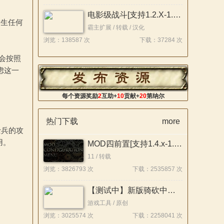
电影级战斗[支持1.2.X-1.4.X/战帆][汉化版][7.18更新]
发生任何
霸主扩展 / 转载 / 汉化
浏览：138587 次
下载：37284 次
码会按照
考虑这一
每个资源奖励
2
互助+
10
贡献+
20
第纳尔
热门下载
more
士兵的攻
用。
MOD四前置[支持1.4.x-1.1.x]26.07.22
11 / 转载
浏览：3826793 次
下载：2535857 次
【测试中】新版骑砍中文站Mod管理器
游戏工具 / 原创
浏览：3025574 次
下载：2258041 次