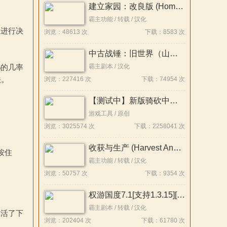
建立家园：改良版 (Homesteads Reloaded) 简体/繁體中文化
霸主功能 / 转载 / 汉化
主进行决
浏览：48613 次
下载：8583 次
中古战锤：旧世界（山间之战）
%的几率
霸主剧本 / 汉化
法。
浏览：227416 次
下载：74954 次
【测试中】新版骑砍中文站Mod管理器
游戏工具 / 原创
浏览：3025574 次
下载：2258041 次
收获与生产 (Harvest And Production) 简体/繁體中文化
按住
霸主功能 / 转载 / 汉化
浏览：50757 次
下载：9354 次
权游国度7.1[支持1.3.15][最新汉化版]
霸主剧本 / 转载 / 汉化
你活了下
浏览：202404 次
下载：61780 次