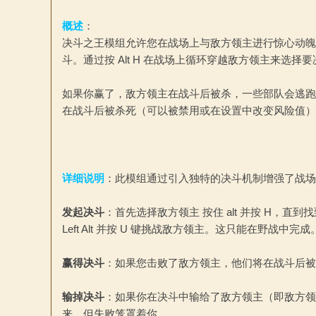
概述
：
决斗之王模组允许您在战场上与敌方领主进行惊心动魄的一
斗。通过按 Alt H 在战场上循环穿越敌方领主来选择
如果你赢了，敌方领主在战斗后被杀，一些部队会逃跑
杀
在战斗后被杀死（可以被禁用或在设置中改变风险值）
详细说明
：此模组通过引入独特的决斗机制增强了战场
发起决斗
：首先选择敌方领主 按住 alt 并按 H，
Left Alt 并按 U 键挑战敌方领主。这只能在野战中完成
中
赢得决斗
：如果您击败了敌方领主，他们将在战斗后被
输掉决斗
：如果你在决斗中输给了敌方领主（即敌方领
来，但失败笼罩着你。