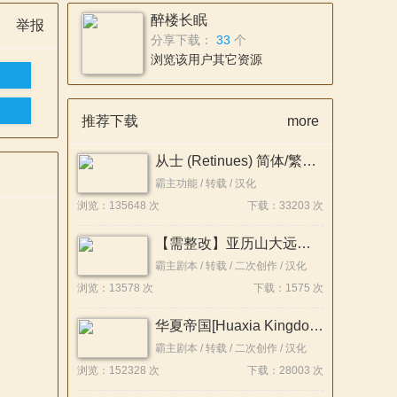
醉楼长眠
举报
分享下载：
33
个
浏览该用户其它资源
推荐下载
more
从士 (Retinues) 简体/繁體中文化
霸主功能 / 转载 / 汉化
浏览：135648 次
下载：33203 次
【需整改】亚历山大远征记1.1修正稳定版
霸主剧本 / 转载 / 二次创作 / 汉化
浏览：13578 次
下载：1575 次
华夏帝国[Huaxia Kingdom]1.3.15&1.4.5
霸主剧本 / 转载 / 二次创作 / 汉化
浏览：152328 次
下载：28003 次