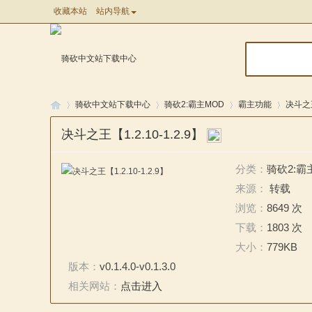
收藏本站
站内导航
骑砍中文站下载中心
骑砍2:霸主MOD
霸主功能
决斗之王
决斗之王【1.2.10-1.2.9】
骑
»
»
»
»
分类：
骑砍2:霸
来源：
转载
浏览：
8649 次
下载：
1803 次
大小：
779KB
版本：
v0.1.4.0-v0.1.3.0
相关网站：
点击进入
马