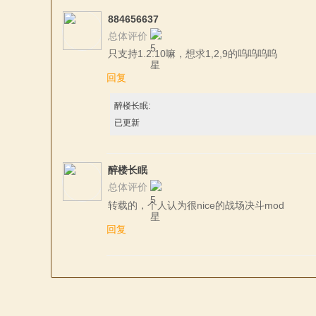
884656637
总体评价
只支持1.2.10嘛，想求1,2,9的呜呜呜呜
回复
醉楼长眠:
已更新
醉楼长眠
总体评价
转载的，个人认为很nice的战场决斗mod
回复