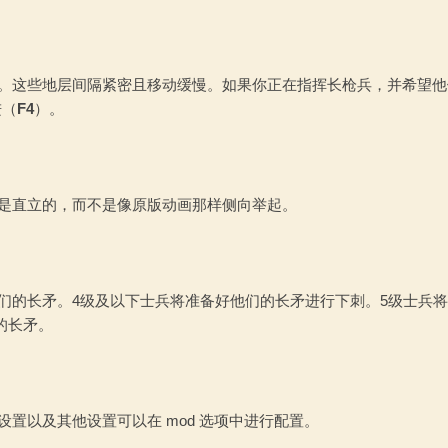
型。这些地层间隔紧密且移动缓慢。如果你正在指挥长枪兵，并希望他
进（
F4
）。
在是直立的，而不是像原版动画那样侧向举起。
好他们的长矛。4级及以下士兵将准备好他们的长矛进行下刺。5级士兵
的长矛。
设置以及其他设置可以在 mod 选项中进行配置。