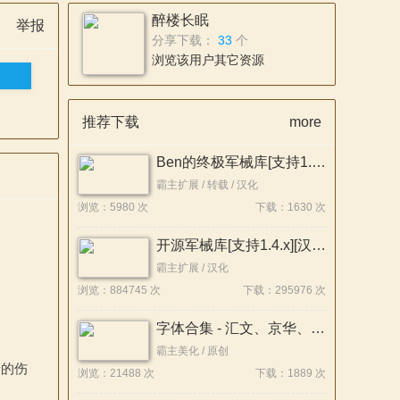
醉楼长眠
举报
分享下载：
33
个
浏览该用户其它资源
推荐下载
more
Ben的终极军械库[支持1.4.X][外置汉化版]
霸主扩展 / 转载 / 汉化
浏览：5980 次
下载：1630 次
开源军械库[支持1.4.x][汉化版]
霸主扩展 / 汉化
浏览：884745 次
下载：295976 次
字体合集 - 汇文、京华、朝华、霞鹜、华米OV荣、更纱、思源等系列
霸主美化 / 原创
矛的伤
浏览：21488 次
下载：1889 次