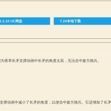
-1.2.10 UC网盘
7.24本地下载
），因为香草长矛支撑动画中长矛的角度太高，无法击中敌方骑兵。
在长矛支撑动画中减小了长矛的角度，以便击中敌方骑兵。它还增加了长