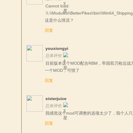
Cannot load:
.\\.\\Modules\\BetterPikes\\bin\\Win64_Shipping_
这是什么情况？
回复
youxiongyi
总体评价
目前版本这个MOD配合RBM，帝国双刃枪近
一个MOD，可惜了
回复
sisterjuice
总体评价
我感觉这个mod可调整的选项太少了，我个人
回复