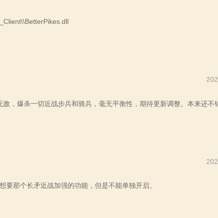
Client\\BetterPikes.dll
202
战无敌，爆杀一切近战步兵和骑兵，毫无平衡性，期待更新调整。本来还不
202
只想要那个长矛近战加强的功能，但是不能单独开启。