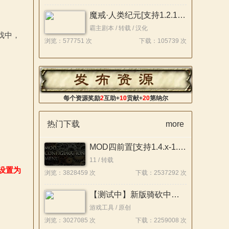
魔戒·人类纪元[支持1.2.12][2月最终版]
霸主剧本 / 转载 / 汉化
游戏中，
浏览：577751 次
下载：105739 次
每个资源奖励
2
互助+
10
贡献+
20
第纳尔
热门下载
more
MOD四前置[支持1.4.x-1.1.x]26.07.22
11 / 转载
置设置为
浏览：3828459 次
下载：2537292 次
【测试中】新版骑砍中文站Mod管理器
游戏工具 / 原创
浏览：3027085 次
下载：2259008 次