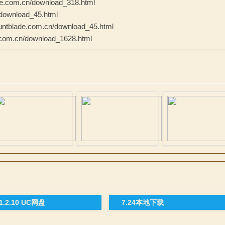
.com.cn/download_318.html
ownload_45.html
tblade.com.cn/download_45.html
om.cn/download_1628.html
-1.2.10 UC网盘
7.24本地下载