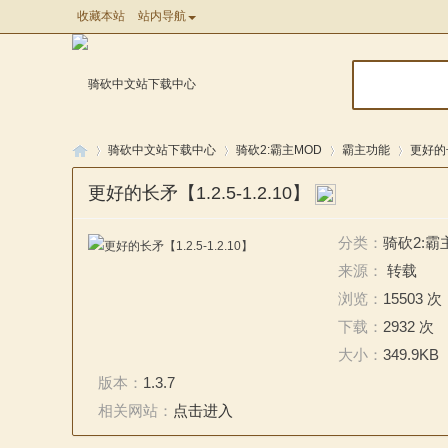
收藏本站
站内导航
骑砍中文站下载中心
骑砍2:霸主MOD
霸主功能
更好的长
更好的长矛【1.2.5-1.2.10】
骑
»
»
»
»
分类：
骑砍2:霸
来源：
转载
浏览：
15503 次
下载：
2932 次
大小：
349.9KB
版本：
1.3.7
相关网站：
点击进入
马