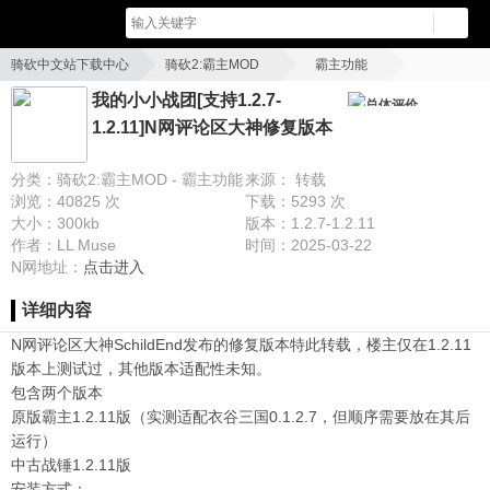
骑砍中文站下载中心
骑砍2:霸主MOD
霸主功能
我的小小战团[支持1.2.7-1.2.11]N网评论区大神修复版本(未汉化)(适配中古战锤/
我的小小战团[支持1.2.7-
总体评价
1.2.11]N网评论区大神修复版本
衣谷三国mod)
(未汉化)(适配中古战锤/衣谷三国
分类：骑砍2:霸主MOD - 霸主功能
来源： 转载
mod)
浏览：40825 次
下载：5293 次
大小：300kb
版本：1.2.7-1.2.11
作者：LL Muse
时间：2025-03-22
N网地址：
点击进入
详细内容
N网评论区大神SchildEnd发布的修复版本特此转载，楼主仅在1.2.11
版本上测试过，其他版本适配性未知。
包含两个版本
原版霸主1.2.11版（实测适配衣谷三国0.1.2.7，但顺序需要放在其后
运行）
中古战锤1.2.11版
安装方式：