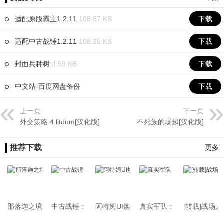
适配原版霸主1.2.11
108.87 KB
下载
适配中古战锤1.2.11
108.25 KB
下载
封面兵种树
4.59 KB
下载
中文站-百度网盘备份
下载
上一页
下一页
外交策略 4.litdum[汉化版]
不死族的崛起[汉化版]
推荐下载
更多
那落迦之境：涅槃歌
中古战锤：旧世界（山间之战）
阿特姆UI焕新[Artems Better UI Visuals]
真实军队：金钱与契约（RMCC）
[转载]战场人数