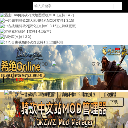
骑砍2:霸主MOD
汉化
共有
623
个
击杀回血更新（Heal on Kill
Updated）【支持1.313＆1.314】汉
下载
骑砍2:霸主MOD 总体评价(4)
化版
竞技场大修1.3.13汉化版
下载
骑砍2:霸主MOD 总体评价(5)