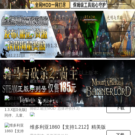
专业军队-步伐稳重的行军
下载
骑砍2:霸主MOD 总体评价(5)
当兵[支持1.3.13本体/战帆&1.2.12]
汉化版
下载
骑砍2:霸主MOD 总体评价(4.6)
一键换装（支持1.3.3及以上版本，
兼容战帆DLC）
下载
霸主功能 总体评价(4.8)
霸主拓展系列[支持1.3.X][汉化版]同
伴、儿童、定居点、配偶
下载
骑砍2:霸主MOD 总体评价(4.3)
维多利亚1860【支持1.212】精美版
下载