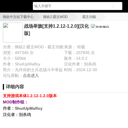
骑砍中文站下载中心
骑砍2:霸主MOD
霸主功能
战场举旗[支持1.2.12-1.2.0][汉化版]
战场举旗[支持1.2.12-1.2.0][汉化
总体评分
版]
分类：骑砍2:霸主MOD - 霸主功能
来源： 转载
浏览：497345 次
下载：207835 次
大小：500kb
版本：14.0.2
作者：ShutUpMalfoy
汉化作者：别杀鸡
简介：允许你的士兵在战斗中举起
时间：2024-12-30
旗帜
论坛原帖：
点击进入
详细内容
支持游戏本体1.2.12-1.2.0版本
MOD制作组：
作者：ShutUpMalfoy
汉化者：别杀鸡