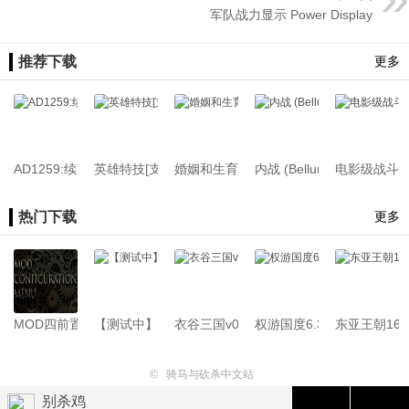
军队战力显示 Power Display
推荐下载
更多
AD1259:续篇[1.3.15&1.4.6][陆战&海战][外置汉化版]
英雄特技[支持1.2.12&1.3.11][原创]【适配战帆DLC】
婚姻和生育[支持1.2.12-1.3.15-1.4.6]
内战 (Bellum Civile
电影级战斗[支持1
热门下载
更多
MOD四前置[支持1.4.x-1.1.x]26.07.22
【测试中】新版骑砍中文站Mod管理器
衣谷三国v0.1.3.61[支持1.2.12][Demo版本
权游国度6.3.3[支持1.2.12-1.
东亚王朝1645
©
骑马与砍杀中文站
别杀鸡