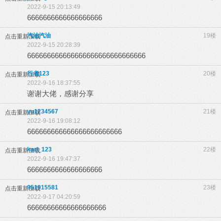
2022-9-15 20:13:49
6666666666666666666
汽油汽油
19楼
点击重新加载
2022-9-15 20:28:39
666666666666666666666666666666
行者123
20楼
点击重新加载
2022-9-16 18:37:55
谢谢大佬，感谢分享
yu1234567
21楼
点击重新加载
2022-9-16 19:08:12
666666666666666666666666
karl_123
22楼
点击重新加载
2022-9-16 19:47:37
6666666666666666666
951915581
23楼
点击重新加载
2022-9-17 04:20:59
66666666666666666666