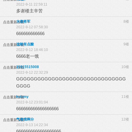
2022-9-11 22:59:11
多谢楼主辛苦
大秦将军
8楼
点击重新加载
2022-9-12 07:58:30
666666666666
这味有点酸
9楼
点击重新加载
2022-9-12 18:46:10
6666老一饿
15915515008
10楼
点击重新加载
2022-9-12 22:32:29
GGGGGGGGGGGGGGGGGGGGGGGGGGGGGGG
GGGG
kofzmy
11楼
点击重新加载
2022-9-12 23:01:04
666666666666666666
气撒饿啊分
12楼
点击重新加载
2022-9-13 14:22:34
6666666666666666666