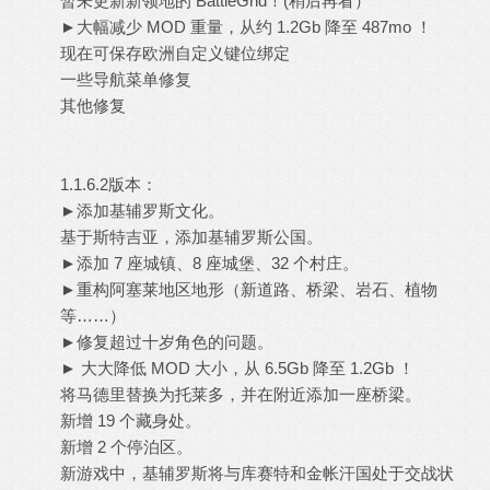
暂未更新新领地的 BattleGrid！(稍后再看）
►大幅减少 MOD 重量，从约 1.2Gb 降至 487mo ！
现在可保存欧洲自定义键位绑定
一些导航菜单修复
其他修复
1.1.6.2版本：
►添加基辅罗斯文化。
基于斯特吉亚，添加基辅罗斯公国。
►添加 7 座城镇、8 座城堡、32 个村庄。
►重构阿塞莱地区地形（新道路、桥梁、岩石、植物
等……）
►修复超过十岁角色的问题。
► 大大降低 MOD 大小，从 6.5Gb 降至 1.2Gb ！
将马德里替换为托莱多，并在附近添加一座桥梁。
新增 19 个藏身处。
新增 2 个停泊区。
新游戏中，基辅罗斯将与库赛特和金帐汗国处于交战状