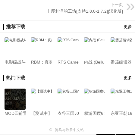
下一页
丰厚利润的工坊[支持1.8.0-1.7.2][汉化版]
推荐下载
更多
电影级战斗[支持1.2.X-1.4.X/战帆][汉化版][7.18更新]
RBM：真实战斗模组 (Realistic Battle Mod) 简体/繁
RTS Camera自由视角[支持战帆/本体1.4.7/
内战 (Bellum Civile
番茄编辑器[支持1
热门下载
更多
MOD四前置[支持1.4.x-1.1.x]26.07.22
【测试中】新版骑砍中文站Mod管理器
衣谷三国v0.1.3.61[支持1.2.12][Demo版本
权游国度6.3.3[支持1.2.12-1.
东亚王朝1645
©
骑马与砍杀中文站