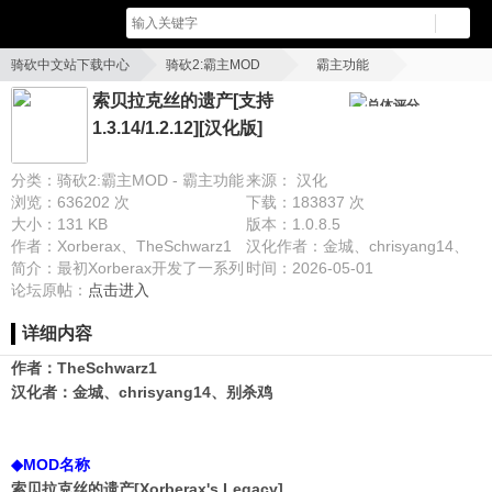
骑砍中文站下载中心
骑砍2:霸主MOD
霸主功能
索贝拉克丝的遗产[支持1.3.14/1.2.12][汉化版]
索贝拉克丝的遗产[支持
总体评分
1.3.14/1.2.12][汉化版]
分类：骑砍2:霸主MOD - 霸主功能
来源： 汉化
浏览：636202 次
下载：183837 次
大小：131 KB
版本：1.0.8.5
作者：Xorberax、TheSchwarz1
汉化作者：金城、chrisyang14、
简介：最初Xorberax开发了一系列
别杀鸡
时间：2026-05-01
优秀的MOD，目前这些MOD被
论坛原帖：
点击进入
TheSchwarz1维护整合到本集合
详细内容
MOD中。支持MCM菜单设置。
作者：TheSchwarz1
汉化者：金城、chrisyang14、别杀鸡
◆MOD名称
索贝拉克丝的遗产[Xorberax's Legacy]