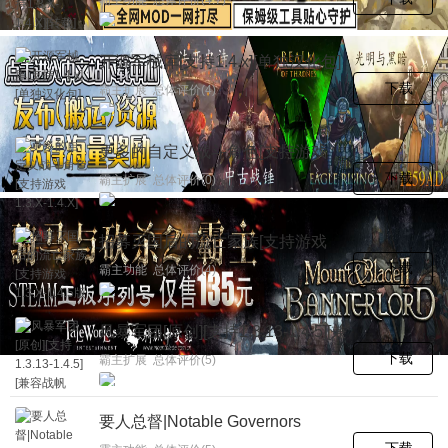
开源军械库[支持1.4.x][单独汉化包]
下载
霸主扩展 总体评价(4)
更多的自定义战斗角色[支持游戏
1.3.X-1.4.X][原创]
下载
霸主扩展 总体评价(0)
招募灭国后的流亡家族[支持游戏
1.3.X-1.4.5版本][原创]
下载
霸主功能 总体评价(4)
风暴军团[原创][支持1.3.13-1.4.5][兼
容战帆DLC]
下载
霸主扩展 总体评价(5)
要人总督|Notable Governors
下载