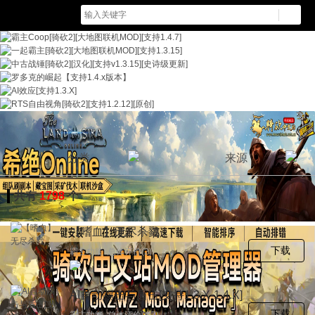
分类
来源
共有
1798
个
【嗜血】无尽杀戮
下载
霸主功能 总体评价(2)
AI自动踢击与盾击[支持1.3.X-1.4.X]
[转载]
下载
霸主功能 总体评价(4.7)